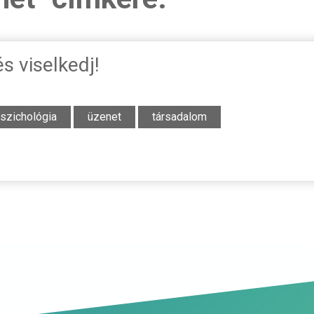
és viselkedj!
szichológia
üzenet
társadalom