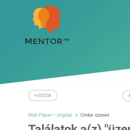
VISSZA
Web Player – original
Címke: üzenet
Találatok a(z) "üze