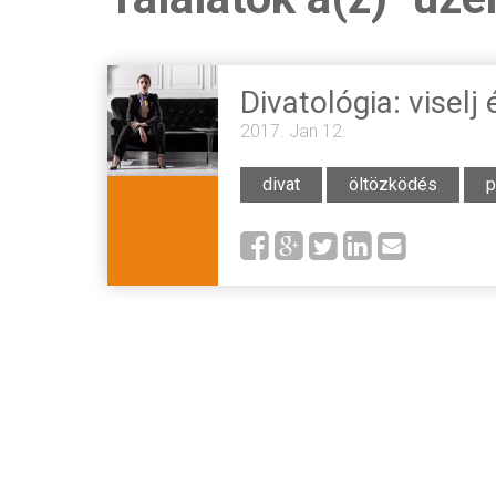
Divatológia: viselj 
2017. Jan 12.
divat
öltözködés
p