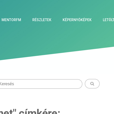
MENTORFM
RÉSZLETEK
KÉPERNYŐKÉPEK
LETÖL
net" címkére: