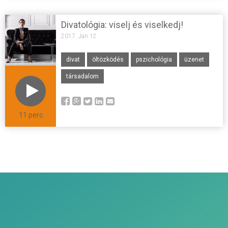
Divatológia: viselj és viselkedj!
2017. Jan 12.
divat
öltözködés
pszichológia
üzenet
társadalom
11 perc