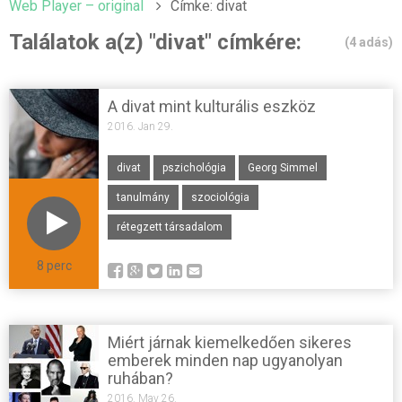
Web Player – original
Címke: divat
Találatok a(z) "divat" címkére:
(4 adás)
A divat mint kulturális eszköz
2016. Jan 29.
divat
pszichológia
Georg Simmel
tanulmány
szociológia
rétegzett társadalom
8 perc
Miért járnak kiemelkedően sikeres
emberek minden nap ugyanolyan
ruhában?
2016. May 26.