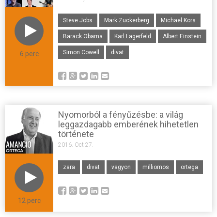
Steve Jobs
Mark Zuckerberg
Michael Kors
Barack Obama
Karl Lagerfeld
Albert Einstein
Simon Cowell
divat
6 perc
Nyomorból a fényűzésbe: a világ
leggazdagabb emberének hihetetlen
története
2016. Oct 27.
zara
divat
vagyon
milliomos
ortega
12 perc