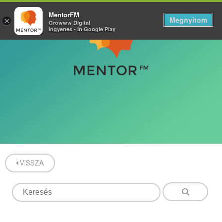
MentorFM
Megnyitom
×
Growww Digital
Ingyenes - In Google Play
VISSZA