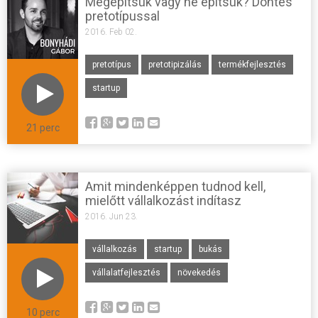
Megépítsük vagy ne építsük? Döntés
pretotípussal
2016. Feb 02.
pretotípus
pretotipizálás
termékfejlesztés
startup
21 perc
Amit mindenképpen tudnod kell,
mielőtt vállalkozást indítasz
2016. Jun 23.
vállalkozás
startup
bukás
vállalatfejlesztés
növekedés
10 perc