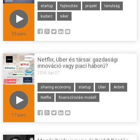
startup
fejlesztés
projekt
tanulság
kudarc
siker
33 perc
Netflix, Uber és társai: gazdasági
innováció vagy piaci háború?
2016. Apr 27.
sharing economy
startup
Uber
Airbnb
Netflix
finanszírozási modell
17 perc