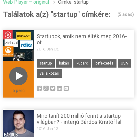
Web Player – original
Címke: startup
Találatok a(z) "startup" címkére:
(5 adás)
Startupok, amik nem élték meg 2016-
ot
2016. Jan 03.
startup
bukás
kudarc
befektetés
USA
vállalkozás
5 perc
Mire tanít 200 millió forint a startup
világban? - interjú Bárdos Kristóffal
2016. Jan 13.