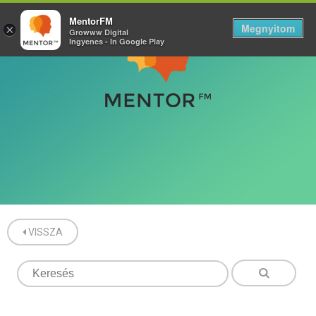
MentorFM
Megnyitom
×
Growww Digital
Ingyenes - In Google Play
VISSZA