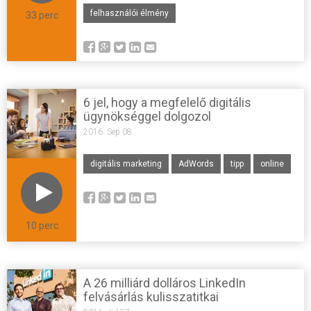
felhasználói élmény
33 perc
6 jel, hogy a megfelelő digitális
ügynökséggel dolgozol
2016. Sep 08.
digitális marketing
AdWords
tipp
online
10 perc
A 26 milliárd dolláros LinkedIn
felvásárlás kulisszatitkai