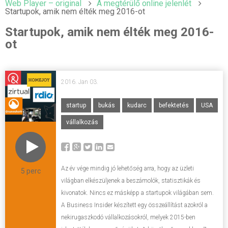
Web Player – original
A megtérülő online jelenlét
Startupok, amik nem élték meg 2016-ot
Startupok, amik nem élték meg 2016-
ot
2016. Jan 03.
startup
bukás
kudarc
befektetés
USA
vállalkozás
Az év vége mindig jó lehetőség arra, hogy az üzleti
5 perc
világban elkészüljenek a beszámolók, statisztikák és
kivonatok. Nincs ez másképp a startupok világában sem.
A Business Insider készített egy összeállítást azokról a
nekirugaszkodó vállalkozásokról, melyek 2015-ben