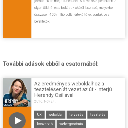
jelentették be megszűnésüket. A következő percekben 7
olyan ötletről és a bukásuk okáról lesz szó, melyekbe
összesen 400 millió dollár értékű tőkét vontak be a
befektetők.
További adások ebből a csatornából:
Az eredményes weboldalhoz a
tesztelésen át vezet az út - interjú
Herendy Csillával
2016. Nov 24.
UX
weboldal
tervezés
tesztelés
konverzió
webergonómia