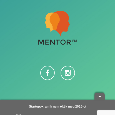
Adatvédelem
Startupok, amik nem élték meg 2016-ot
Copyright © 2016