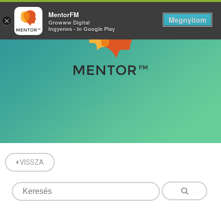
MentorFM
Megnyitom
×
Growww Digital
Ingyenes - In Google Play
VISSZA