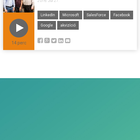
2016. Jul 27.
LinkedIn
Microsoft
SalesForce
Facebook
Google
akvizíció
14 perc