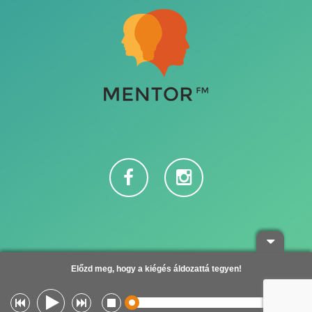
Adatvédelem
Előzd meg, hogy a kiégés áldozattá tegyen!
Copyright © 2016
Theme Design by
Digital Science