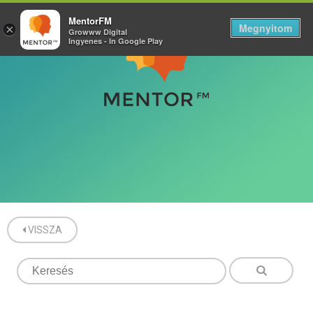
MentorFM
Megnyitom
×
Growww Digital
Ingyenes - In Google Play
VISSZA