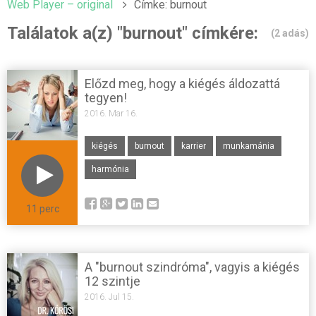
Web Player – original
Címke: burnout
Találatok a(z) "burnout" címkére:
(2 adás)
Előzd meg, hogy a kiégés áldozattá
tegyen!
2016. Mar 16.
kiégés
burnout
karrier
munkamánia
harmónia
11 perc
A "burnout szindróma", vagyis a kiégés
12 szintje
2016. Jul 15.