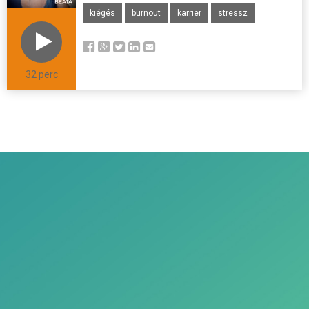
kiégés
burnout
karrier
stressz
32 perc