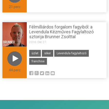
21 perc
Félmilliárdos forgalom fagyiból: a
Levendula Kézműves Fagylaltozó
sztorija Brunner Zsolttal
2016. Dec 27.
üzlet
siker
Levendula fagylaltozó
franchise
44 perc