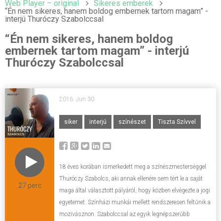
Web Player – original
Sikeres emberek
“Én nem sikeres, hanem boldog embernek tartom magam” -
interjú Thuróczy Szabolccsal
“Én nem sikeres, hanem boldog
embernek tartom magam” - interjú
Thuróczy Szabolccsal
2016. Jun 30.
siker
interjú
színészet
Tiszta Szívvel
18 éves korában ismerkedett meg a színészmesterséggel
Thuróczy Szabolcs, aki annak ellenére sem tért le a saját
27 perc
maga által választott pályáról, hogy közben elvégezte a jogi
egyetemet. Színházi munkái mellett rendszeresen feltűnik a
mozivásznon. Szabolccsal az egyik legnépszerűbb