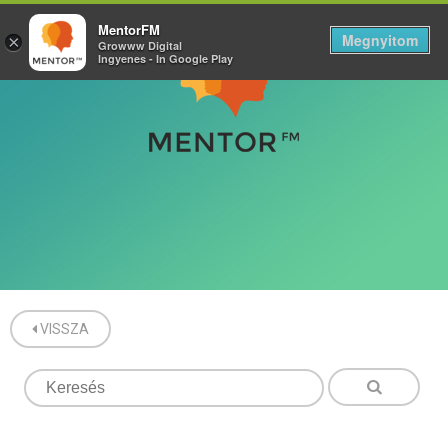
MentorFM
Megnyitom
×
Growww Digital
Ingyenes - In Google Play
VISSZA