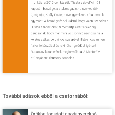
munkája, a 2015-ben készült “Tiszta szívvel” című film
kapcsán beszélget a stylemagazin.hu szerkesztő-
újságírója, Király Eszter, akivel gyerekkoruk óta ismerik
egymást. A beszélgetésből kiderül, hogy vajon Szabolcs a
“Tiszta szívvel” című filmet tartja-e karrierje eddigi
csúcsának, hogy mennyire volt könnyű azonosulnia a
kerekesszékes bérgyilkos szerepével, illetve hogy milyen
fizikai felkészülést és lelki ráhangolódást igényelt
Rupaszov karakterének megformálása. A MentorFM
stúdiójában: Thuróczy Szabolcs.
További adások ebből a csatornából:
Örökbe fogadott csodagyerekből