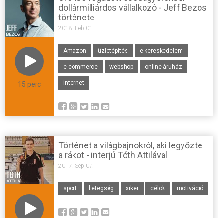
dollármilliárdos vállalkozó - Jeff Bezos
története
2018. Feb 01.
Amazon
üzletépítés
e-kereskedelem
e-commerce
webshop
online áruház
internet
15 perc
Történet a világbajnokról, aki legyőzte
a rákot - interjú Tóth Attilával
2017. Sep 07.
sport
betegség
siker
célok
motiváció