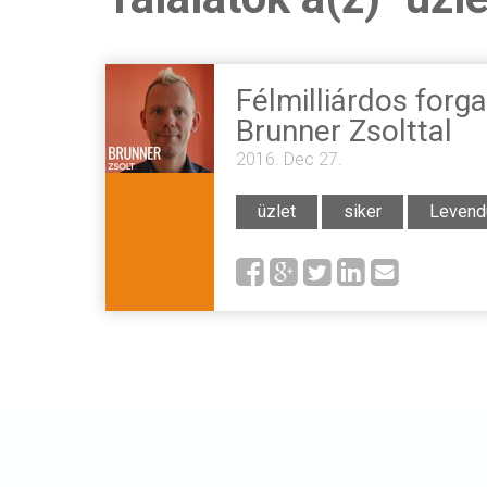
Félmilliárdos forg
Brunner Zsolttal
2016. Dec 27.
üzlet
siker
Levendu