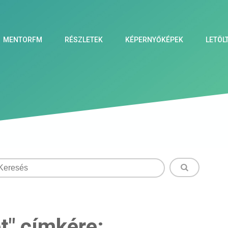
MENTORFM
RÉSZLETEK
KÉPERNYŐKÉPEK
LETÖL
et" címkére: