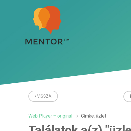
VISSZA
Web Player – original
Címke: üzlet
Találatok a(z) "üzl