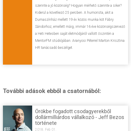
szerinte a jó közönség? Hogyan mérhető szerinte a siker?
Kiderül a következő 25 percben. A humorista, akit a
Dumaszínház mellett 19 év közös munka köt Fábry
Sándorhoz, emellett máig, immár 16 éve közönségszervező
a Heti Hetesben saját életmódjáról vallott őszintén a
MentorFM stúdiójában. Aranyosi Péterrel Marton Krisztina
HR tanácsadó beszélget.
További adások ebből a csatornából:
Örökbe fogadott csodagyerekből
dollármilliárdos vállalkozó - Jeff Bezos
története
2018. Feb 01.