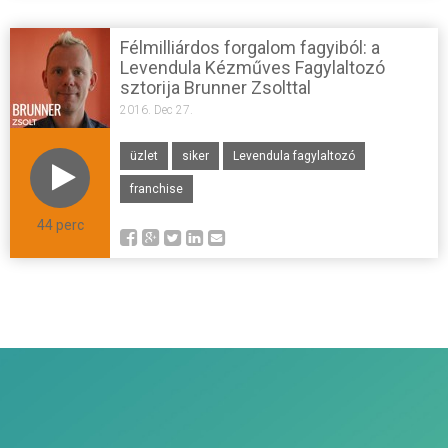
Félmilliárdos forgalom fagyiból: a
Levendula Kézműves Fagylaltozó
sztorija Brunner Zsolttal
2016. Dec 27.
üzlet
siker
Levendula fagylaltozó
franchise
44 perc