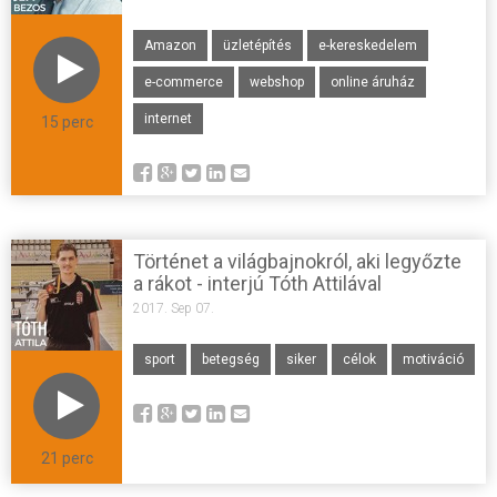
Amazon
üzletépítés
e-kereskedelem
e-commerce
webshop
online áruház
internet
15 perc
Történet a világbajnokról, aki legyőzte
a rákot - interjú Tóth Attilával
2017. Sep 07.
sport
betegség
siker
célok
motiváció
21 perc