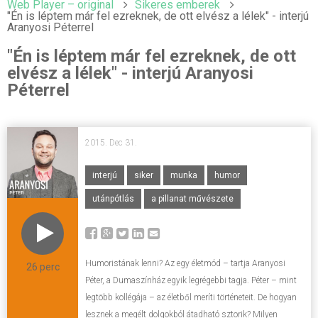
Web Player – original
Sikeres emberek
"Én is léptem már fel ezreknek, de ott elvész a lélek" - interjú
Aranyosi Péterrel
"Én is léptem már fel ezreknek, de ott
elvész a lélek" - interjú Aranyosi
Péterrel
2015. Dec 31.
interjú
siker
munka
humor
utánpótlás
a pillanat művészete
Humoristának lenni? Az egy életmód – tartja Aranyosi
26 perc
Péter, a Dumaszínház egyik legrégebbi tagja. Péter – mint
legtöbb kollégája – az életből meríti történeteit. De hogyan
lesznek a megélt dolgokból átadható sztorik? Milyen