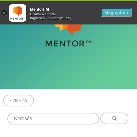
MentorFM
Megnyitom
×
Growww Digital
Ingyenes - In Google Play
VISSZA