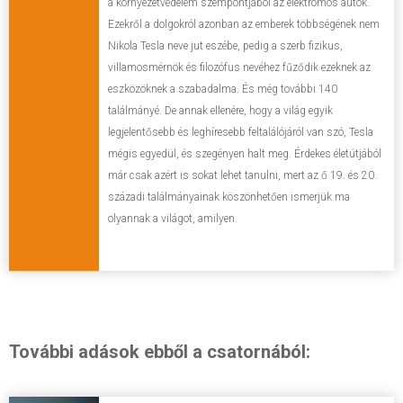
a környezetvédelem szempontjából az elektromos autók.
Ezekről a dolgokról azonban az emberek többségének nem
Nikola Tesla neve jut eszébe, pedig a szerb fizikus,
villamosmérnök és filozófus nevéhez fűződik ezeknek az
eszközöknek a szabadalma. És még további 140
találmányé. De annak ellenére, hogy a világ egyik
legjelentősebb és leghíresebb feltalálójáról van szó, Tesla
mégis egyedül, és szegényen halt meg. Érdekes életútjából
már csak azért is sokat lehet tanulni, mert az ő 19. és 20.
századi találmányainak köszönhetően ismerjük ma
olyannak a világot, amilyen.
További adások ebből a csatornából: