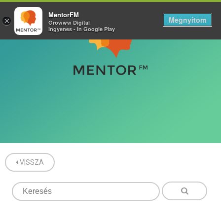
MentorFM
Megnyitom
×
Growww Digital
Ingyenes - In Google Play
VISSZA