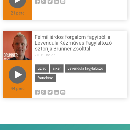
21 perc
Félmilliárdos forgalom fagyiból: a
Levendula Kézműves Fagylaltozó
sztorija Brunner Zsolttal
2016. Dec 27.
üzlet
siker
Levendula fagylaltozó
franchise
44 perc