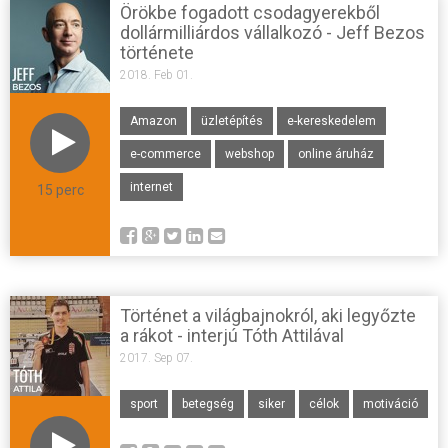
Örökbe fogadott csodagyerekből
dollármilliárdos vállalkozó - Jeff Bezos
története
2018. Feb 01.
Amazon
üzletépítés
e-kereskedelem
e-commerce
webshop
online áruház
internet
15 perc
Történet a világbajnokról, aki legyőzte
a rákot - interjú Tóth Attilával
2017. Sep 07.
sport
betegség
siker
célok
motiváció