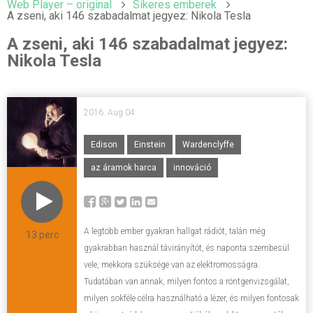
Web Player – original
Sikeres emberek
A zseni, aki 146 szabadalmat jegyez: Nikola Tesla
A zseni, aki 146 szabadalmat jegyez:
Nikola Tesla
2016. Aug 04.
Edison
Einstein
Wardenclyffe
az áramok harca
innováció
A legtöbb ember gyakran hallgat rádiót, talán még
13 perc
gyakrabban használ távirányítót, és naponta szembesül
vele, mekkora szüksége van az elektromosságra.
Tudatában van annak, milyen fontos a röntgenvizsgálat,
milyen sokféle célra használható a lézer, és milyen fontosak