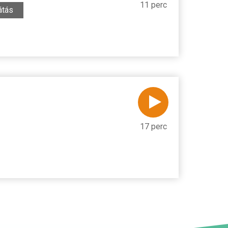
11 perc
tás
17 perc