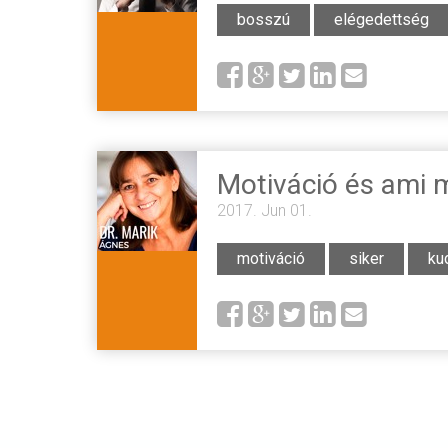
bosszú
elégedettség
Motiváció és ami 
2017. Jun 01.
motiváció
siker
ku