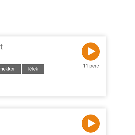
t
11 perc
mekkor
lélek