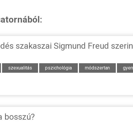
satornából:
ődés szakaszai Sigmund Freud szerin
szexualitás
pszichológia
módszertan
gyer
a bosszú?