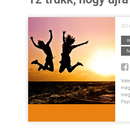
2016
ö
h
Vele
mégi
megf
Psyc