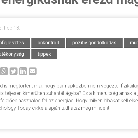
. Feb 18.
nfejlesztés
önkontroll
pozitív gondolkodás
mu
atékonyság
tippek
d is megtörtént már, hogy bár napközben nem végeztél fizikail
s teljesen kimerülten zuhantál ágyba? Ez a kimerültség annak a 
elelően használod fel az energiád. Hogy milyen hibákat kell elk
hology Today cikke alapján tudhatsz meg mindent.