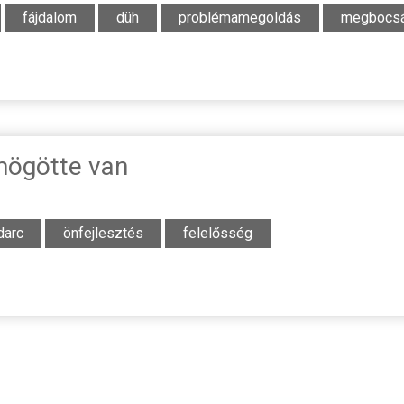
fájdalom
düh
problémamegoldás
megbocsá
mögötte van
darc
önfejlesztés
felelősség