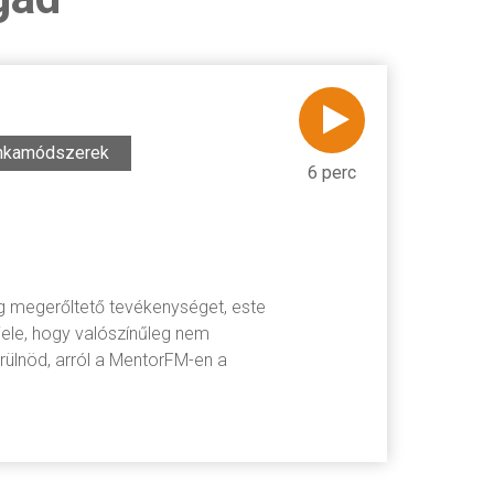
nkamódszerek
6 perc
ag megerőltető tevékenységet, este
jele, hogy valószínűleg nem
erülnöd, arról a MentorFM-en a