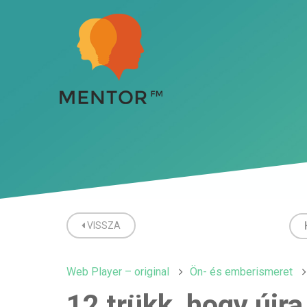
VISSZA
Web Player – original
Ön- és emberismeret
12 trükk, hogy újr