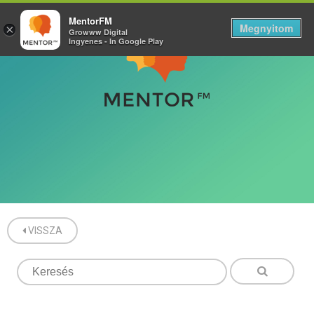
MentorFM
Megnyitom
×
Growww Digital
Ingyenes - In Google Play
VISSZA