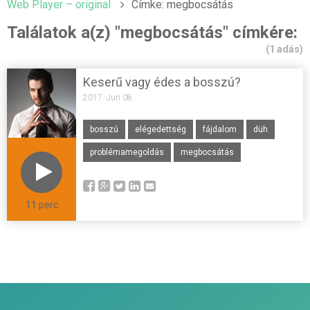
Web Player – original
Címke: megbocsátás
Találatok a(z) "megbocsátás" címkére:
(1 adás)
Keserű vagy édes a bosszú?
2017. Jun 08.
bosszú
elégedettség
fájdalom
düh
problémamegoldás
megbocsátás
11 perc