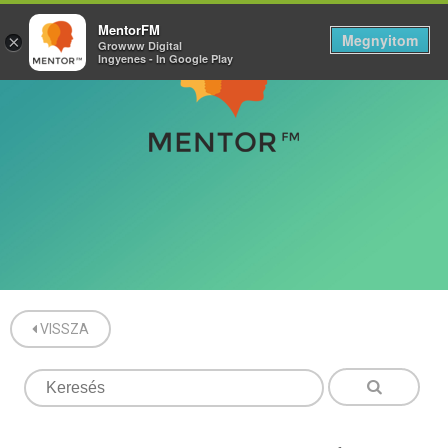
MentorFM
Megnyitom
×
Growww Digital
Ingyenes - In Google Play
VISSZA