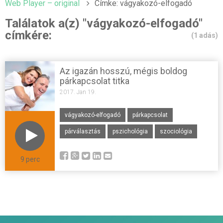
Web Player – original
Címke: vágyakozó-elfogadó
Találatok a(z) "vágyakozó-elfogadó"
címkére:
(1 adás)
Az igazán hosszú, mégis boldog
párkapcsolat titka
2017. Jan 19.
vágyakozó-elfogadó
párkapcsolat
párválasztás
pszichológia
szociológia
9 perc