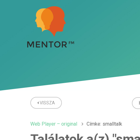
VISSZA
Web Player – original
Címke: smalltalk
Találatok a(z) "sma