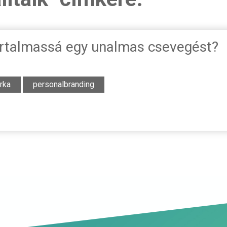
rtalmassá egy unalmas csevegést?
rka
personalbranding