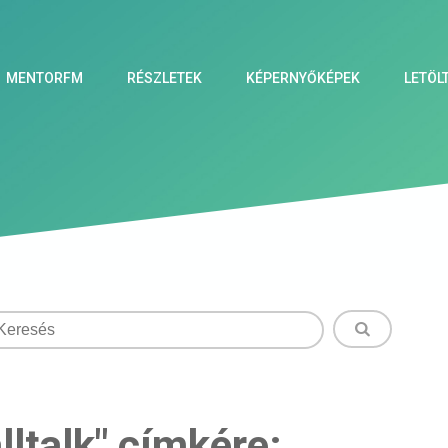
MENTORFM
RÉSZLETEK
KÉPERNYŐKÉPEK
LETÖL
lltalk" címkére: