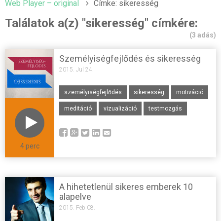
Web Player – original
Címke: sikeresség
Találatok a(z) "sikeresség" címkére:
(3 adás)
Személyiségfejlődés és sikeresség
2015. Jul 24.
személyiségfejlődés
sikeresség
motiváció
meditáció
vizualizáció
testmozgás
4 perc
A hihetetlenül sikeres emberek 10
alapelve
2015. Feb 08.