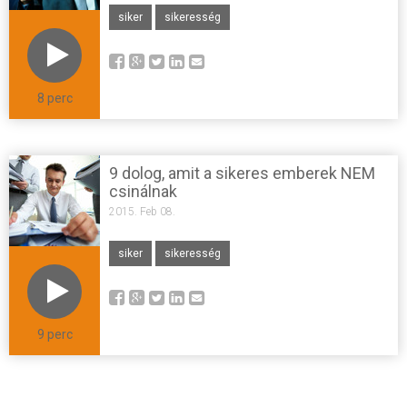
siker
sikeresség
8 perc
9 dolog, amit a sikeres emberek NEM
csinálnak
2015. Feb 08.
siker
sikeresség
9 perc