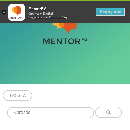
MentorFM
Megnyitom
×
Growww Digital
Ingyenes - In Google Play
VISSZA