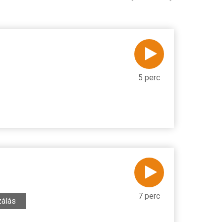
5 perc
7 perc
zálás