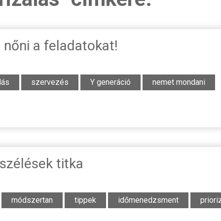
 nőni a feladatokat!
dás
szervezés
Y generáció
nemet mondani
zélések titka
módszertan
tippek
időmenedzsment
priori