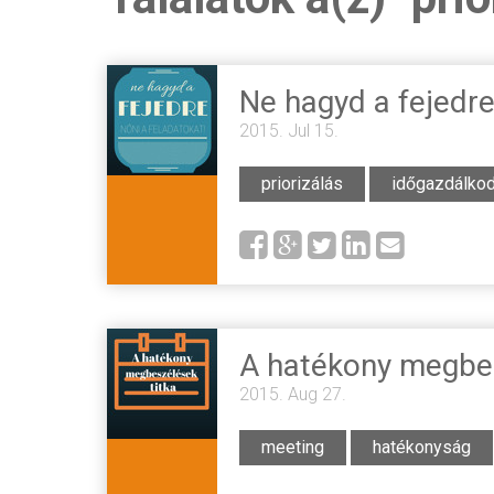
Ne hagyd a fejedre
2015. Jul 15.
priorizálás
időgazdálko
A hatékony megbes
2015. Aug 27.
meeting
hatékonyság