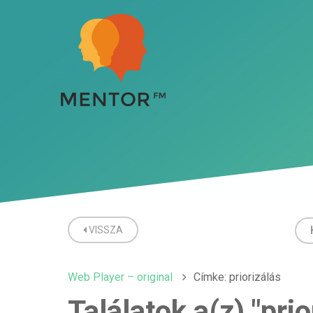
VISSZA
Web Player – original
Címke: priorizálás
Találatok a(z) "pri