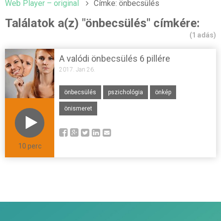
Web Player – original
Címke: önbecsülés
Találatok a(z) "önbecsülés" címkére:
(1 adás)
A valódi önbecsülés 6 pillére
2017. Jan 26.
önbecsülés
pszichológia
önkép
önismeret
10 perc