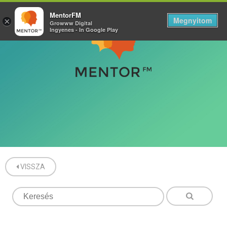
MentorFM
Megnyitom
×
Growww Digital
Ingyenes - In Google Play
VISSZA