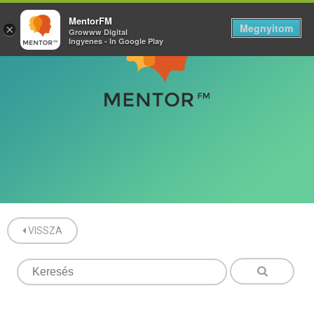
MentorFM
Megnyitom
×
Growww Digital
Ingyenes - In Google Play
VISSZA