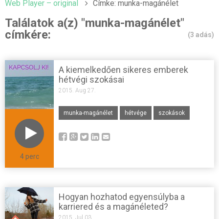
Web Player – original
Címke: munka-magánélet
Találatok a(z) "munka-magánélet"
címkére:
(3 adás)
A kiemelkedően sikeres emberek
hétvégi szokásai
2015. Aug 27.
munka-magánélet
hétvége
szokások
4 perc
Hogyan hozhatod egyensúlyba a
karriered és a magánéleted?
2015. Jul 03.