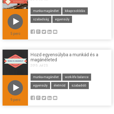
munka-magánélet
kikapcsolódás
szabadság
egyensúly
5 perc
Hozd egyensúlyba a munkád és a
magánéleted
2015. Jul 23.
munka-magánélet
work-life balance
egyensúly
életmód
szabadidő
9 perc