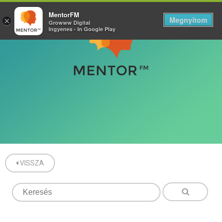
MentorFM
Megnyitom
×
Growww Digital
Ingyenes - In Google Play
VISSZA