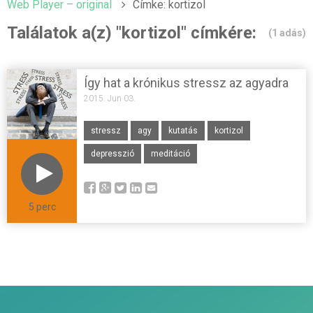
Web Player – original
Címke: kortizol
Találatok a(z) "kortizol" címkére:
(1 adás)
Így hat a krónikus stressz az agyadra
2015. Jun 03.
stressz
agy
kutatás
kortizol
depresszió
meditáció
5 perc