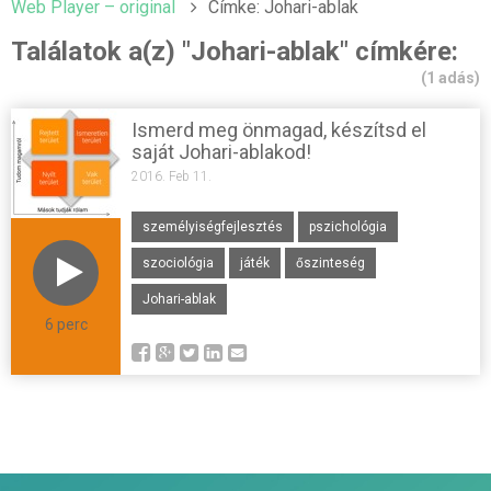
Web Player – original
Címke: Johari-ablak
Találatok a(z) "Johari-ablak" címkére:
(1 adás)
Ismerd meg önmagad, készítsd el
saját Johari-ablakod!
2016. Feb 11.
személyiségfejlesztés
pszichológia
szociológia
játék
őszinteség
Johari-ablak
6 perc