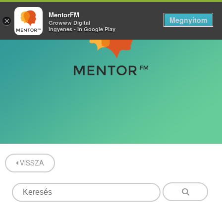
MentorFM
Megnyitom
×
Growww Digital
Ingyenes - In Google Play
VISSZA