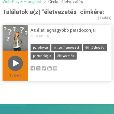
Web Player – original
Címke: életvezetés
Találatok a(z) "életvezetés" címkére:
(1 adás)
Az élet legnagyobb paradoxonjai
2016. Mar 10.
paradoxon
emberi természet
döntéshozás
pszichológia
életvezetés
13 perc