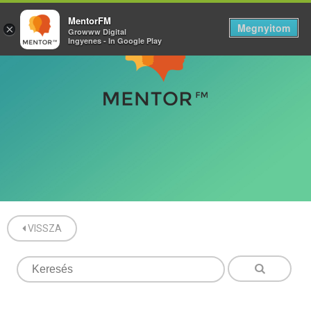
MentorFM
Megnyitom
×
Growww Digital
Ingyenes - In Google Play
VISSZA