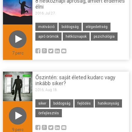
8 hétköznapi apróság, amiért érdemes
élni
2016. Jul 27.
motiváció
boldogság
elégedettség
apró örömök
hétköznapok
pszichológia
7 perc
Őszintén: saját életed kudarc vagy
inkább siker?
2016. Aug 18.
siker
boldogság
fejlődés
hatékonyság
önfejlesztés
9 perc