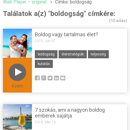
Web Player – original
Címke: boldogság
Találatok a(z) "boldogság" címkére:
(10 adás)
Boldog vagy tartalmas élet?
2015. Jun 07.
boldogság
életstratégiák
teljesség
kutatás
6 perc
7 szokás, ami a nagyon boldog
emberek sajátja
2016. Mar 16.