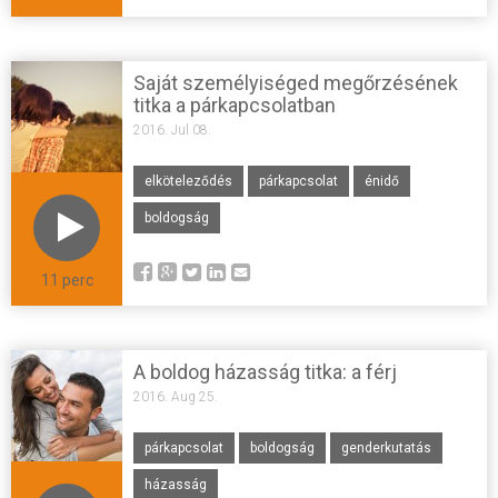
Saját személyiséged megőrzésének
titka a párkapcsolatban
2016. Jul 08.
elköteleződés
párkapcsolat
énidő
boldogság
11 perc
A boldog házasság titka: a férj
2016. Aug 25.
párkapcsolat
boldogság
genderkutatás
házasság