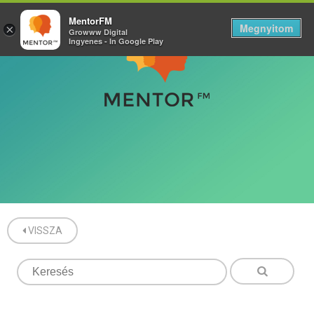
MentorFM
Megnyitom
×
Growww Digital
Ingyenes - In Google Play
VISSZA