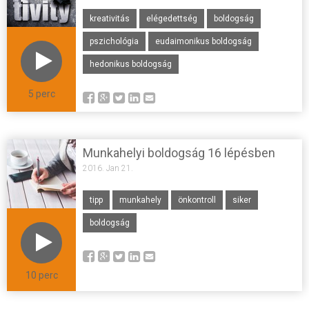
kreativitás
elégedettség
boldogság
pszichológia
eudaimonikus boldogság
hedonikus boldogság
5 perc
Munkahelyi boldogság 16 lépésben
2016. Jan 21.
tipp
munkahely
önkontroll
siker
boldogság
10 perc