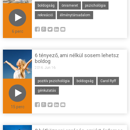
boldogság
önismeret
pszichológia
rekreáció
élménytársadalom
6 perc
6 tényező, ami nélkül sosem lehetsz
boldog
2016. Jun 16.
pozitív pszichológia
boldogság
Carol Ryff
génkutatás
15 perc