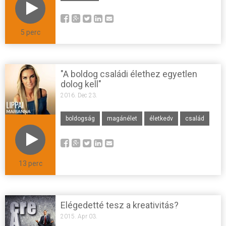
5 perc
"A boldog családi élethez egyetlen
dolog kell"
2016. Dec 23.
boldogság
magánélet
életkedv
család
13 perc
Elégedetté tesz a kreativitás?
2015. Apr 03.