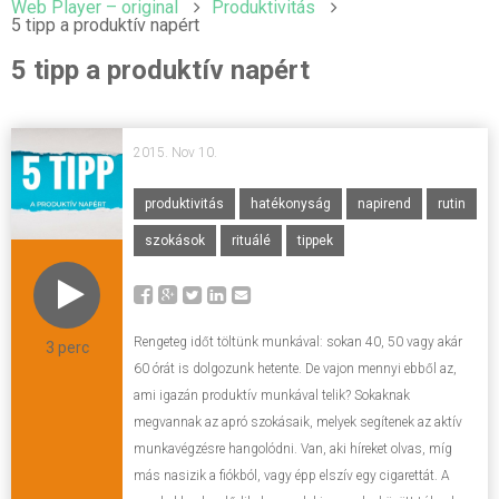
Web Player – original
Produktivitás
5 tipp a produktív napért
5 tipp a produktív napért
2015. Nov 10.
produktivitás
hatékonyság
napirend
rutin
szokások
rituálé
tippek
Rengeteg időt töltünk munkával: sokan 40, 50 vagy akár
3 perc
60 órát is dolgozunk hetente. De vajon mennyi ebből az,
ami igazán produktív munkával telik? Sokaknak
megvannak az apró szokásaik, melyek segítenek az aktív
munkavégzésre hangolódni. Van, aki híreket olvas, míg
más nasizik a fiókból, vagy épp elszív egy cigarettát. A