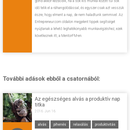
gond akkor kezdődik, ha a sok kis munka között túl sok
idő telik el a ráhangolódással, és egyszer csak azt vesszük
észre, hogy elment a nap, de nem haladtunk semmivel. Az
Entrepreneur.com oldalon megjelent tippek segítséget
nyújtanak a lehető leghatékonyabb munkavégzéshez, ezek
következnek itt, a MentorFM-en.
További adások ebből a csatornából:
Az egészséges alvás a produktív nap
titka
2016. Jun 16.
alvás
pihenés
relaxálás
produktivitás