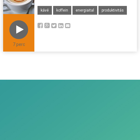
kávé
koffein
energiaital
produktivitás
7 perc