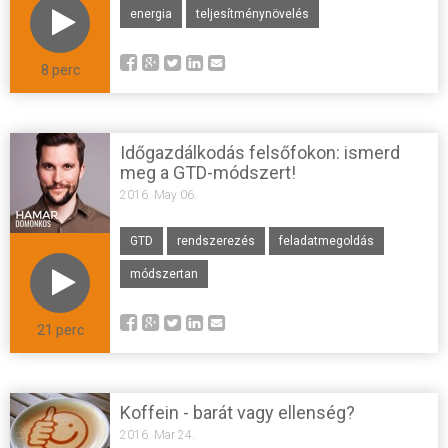
energia
teljesítménynövelés
8 perc
Időgazdálkodás felsőfokon: ismerd
meg a GTD-módszert!
2016. May 06.
GTD
rendszerezés
feladatmegoldás
módszertan
21 perc
Koffein - barát vagy ellenség?
2016. Mar 24.