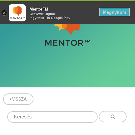
MentorFM
Megnyitom
×
Growww Digital
Ingyenes - In Google Play
VISSZA