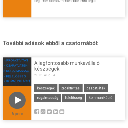
segítenek stresszmentesebbé tenni Téged.
További adások ebből a csatornából:
A legfontosabb munkavállalói
készségek
2015. Aug 14.
készségek
proaktivitás
csapatjáték
rugalmasság
felelősség
kommunikáció
6 perc