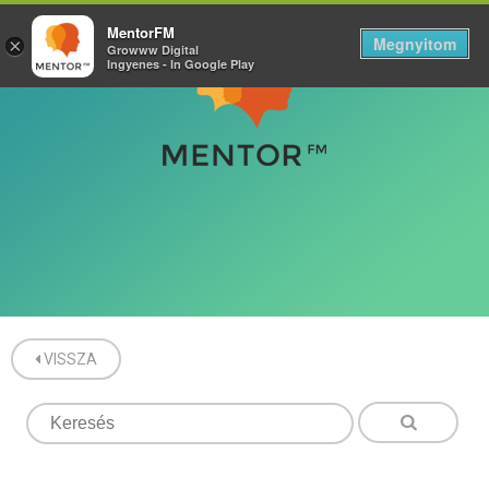
MentorFM
Megnyitom
×
Growww Digital
Ingyenes - In Google Play
VISSZA