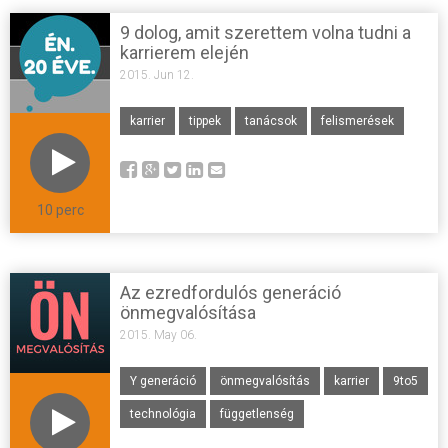
9 dolog, amit szerettem volna tudni a
karrierem elején
2015. Jun 12.
karrier
tippek
tanácsok
felismerések
10 perc
Az ezredfordulós generáció
önmegvalósítása
2015. May 06.
Y generáció
önmegvalósítás
karrier
9to5
technológia
függetlenség