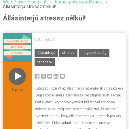
Web Player – original
Karrier pályakezdőknek
Állásinterjú stressz nélkül!
Állásinterjú stressz nélkül!
2015. Jul 23.
állásinterjú
stressz
magabiztosság
tanácsok
Kutatások szerint az állásinterjún az emberek 81 százaléka
6 perc
ideges közvetlenül a személyes elbeszélgetés előtt. Percek
alatt a lehető legjobb benyomást kell tenned egy olyan
emberre, akivel még nem sosem találkoztál, és meg kell
győznöd őt arról, hogy alkalmas vagy a kiszemelt pozíció
betöltésére. Ehhez adunk most 6 tanácsot, amelyek