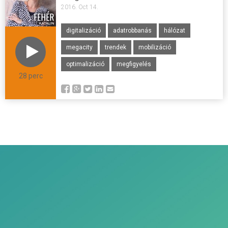
2016. Oct 14.
digitalizáció
adatrobbanás
hálózat
megacity
trendek
mobilizáció
optimalizáció
megfigyelés
28 perc