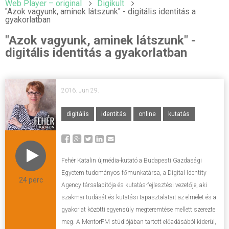
Web Player – original
Digikult
"Azok vagyunk, aminek látszunk" - digitális identitás a
gyakorlatban
"Azok vagyunk, aminek látszunk" -
digitális identitás a gyakorlatban
2016. Jun 29.
digitális
identitás
online
kutatás
Fehér Katalin újmédia-kutató a Budapesti Gazdasági
Egyetem tudományos főmunkatársa, a Digital Identity
24 perc
Agency társalapítója és kutatás-fejlesztési vezetője, aki
szakmai tudását és kutatási tapasztalatait az elmélet és a
gyakorlat közötti egyensúly megteremtése mellett szerezte
meg. A MentorFM stúdiójában tartott előadásából kiderül,