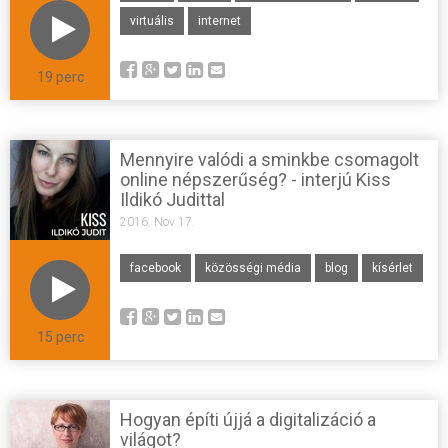
virtuális
internet
19 perc
Mennyire valódi a sminkbe csomagolt
online népszerűség? - interjú Kiss
Ildikó Judittal
2016. Nov 17.
facebook
közösségi média
blog
kísérlet
15 perc
Hogyan építi újjá a digitalizáció a
világot?