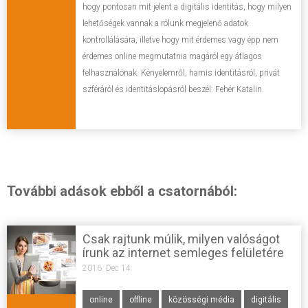
hogy pontosan mit jelent a digitális identitás, hogy milyen
lehetőségek vannak a rólunk megjelenő adatok
kontrollálására, illetve hogy mit érdemes vagy épp nem
érdemes online megmutatnia magáról egy átlagos
felhasználónak. Kényelemről, hamis identitásról, privát
szféráról és identitáslopásról beszél: Fehér Katalin.
További adások ebből a csatornából:
Csak rajtunk múlik, milyen valóságot
írunk az internet semleges felületére
2016. Dec 14.
online
offline
közösségi média
digitális