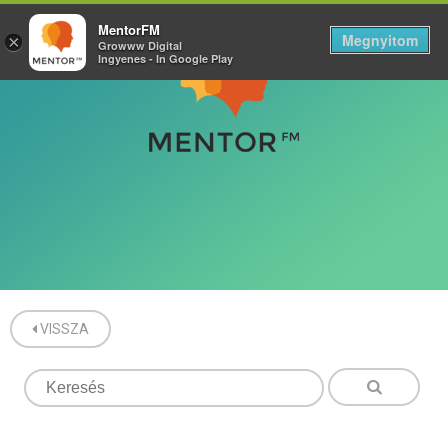
MentorFM
Megnyitom
×
Growww Digital
Ingyenes - In Google Play
VISSZA