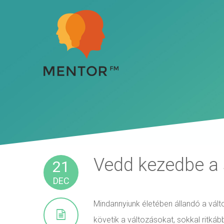
Vedd kezedbe a s
21
DEC
Mindannyiunk életében állandó a vált
követik a változásokat, sokkal ritkább