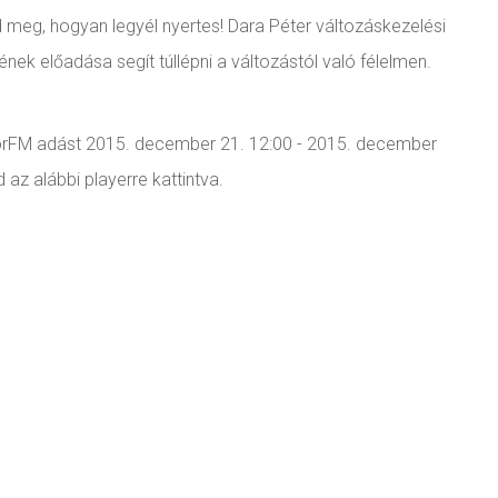
uld meg, hogyan legyél nyertes! Dara Péter változáskezelési
ek előadása segít túllépni a változástól való félelmen.
torFM adást 2015. december 21. 12:00 - 2015. december
az alábbi playerre kattintva.