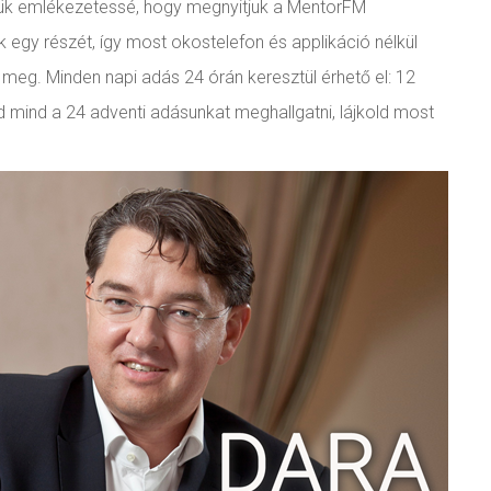
szük emlékezetessé, hogy megnyitjuk a MentorFM
egy részét, így most okostelefon és applikáció nélkül
meg. Minden napi adás 24 órán keresztül érhető el: 12
 mind a 24 adventi adásunkat meghallgatni, lájkold most