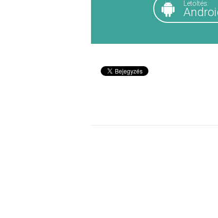
Letöltés:
Androi