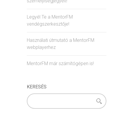
személyiségjegyeit!
Legyél Te a MentorFM
vendégszerkesztője!
Használati útmutató a MentorFM
webplayerhez
MentorFM már számítógépen is!
KERESÉS