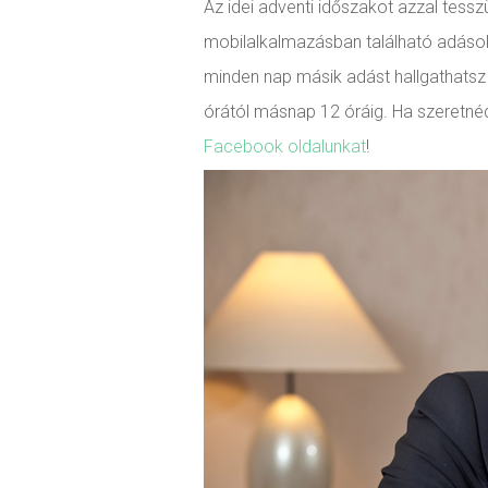
Az idei adventi időszakot azzal tes
mobilalkalmazásban található adások 
minden nap másik adást hallgathatsz 
órától másnap 12 óráig. Ha szeretnéd
Facebook oldalunkat
!