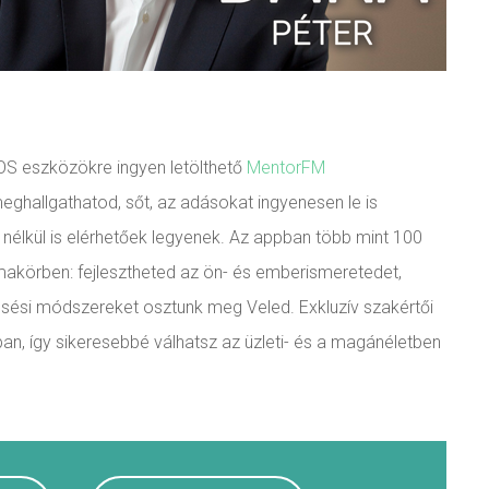
iOS eszközökre ingyen letölthető
MentorFM
eghallgathatod, sőt, az adásokat ingyenesen le is
t nélkül is elérhetőek legyenek. Az appban több mint 100
akörben: fejlesztheted az ön- és emberismeretedet,
sési módszereket osztunk meg Veled. Exkluzív szakértői
ban, így sikeresebbé válhatsz az üzleti- és a magánéletben