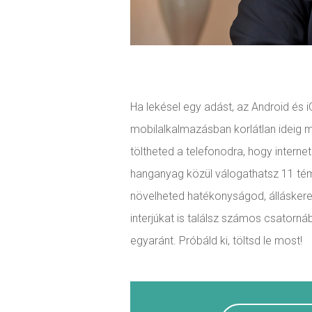
Ha lekésel egy adást, az Android és 
mobilalkalmazásban korlátlan ideig m
töltheted a telefonodra, hogy interne
hanganyag közül válogathatsz 11 tém
növelheted hatékonyságod, álláskere
interjúkat is találsz számos csatorná
egyaránt. Próbáld ki, töltsd le most!