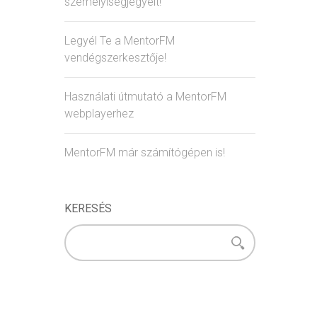
személyiségjegyeit!
Legyél Te a MentorFM
vendégszerkesztője!
Használati útmutató a MentorFM
webplayerhez
MentorFM már számítógépen is!
KERESÉS