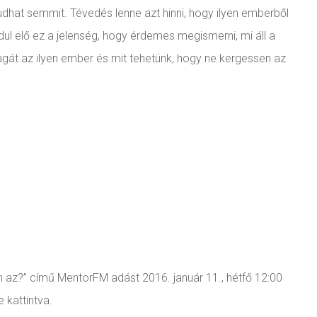
dhat semmit. Tévedés lenne azt hinni, hogy ilyen emberből
ul elő ez a jelenség, hogy érdemes megismerni, mi áll a
gát az ilyen ember és mit tehetünk, hogy ne kergessen az
m az?” című MentorFM adást 2016. január 11., hétfő 12:00
 kattintva.