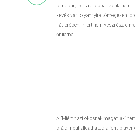
témában, és nála jobban senki nem tu
kevés van; olyannyira tömegesen ford
hátterében, miért nem veszi észre ma
őrületbe!
A "Miért hiszi okosnak magát, aki ne
óráig meghallgathatod a fenti playerre