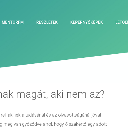
MENTORFM
RÉSZLETEK
KÉPERNYŐKÉPEK
LETÖL
snak magát, aki nem az?
rel, akinek a tudásánál és az olvasottságánál jóval
ig meg van győződve arról, hogy ő szakértő egy adott