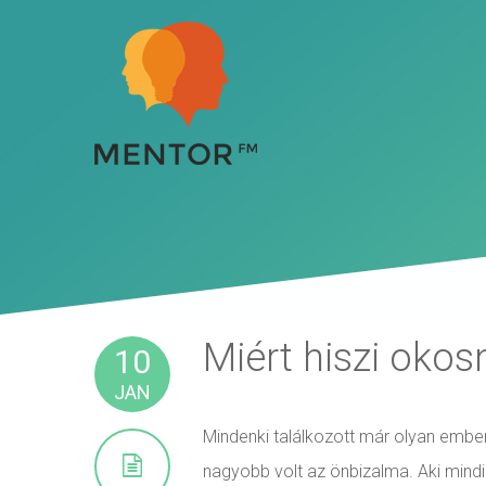
Miért hiszi oko
10
JAN
Mindenki találkozott már olyan ember
nagyobb volt az önbizalma. Aki mind