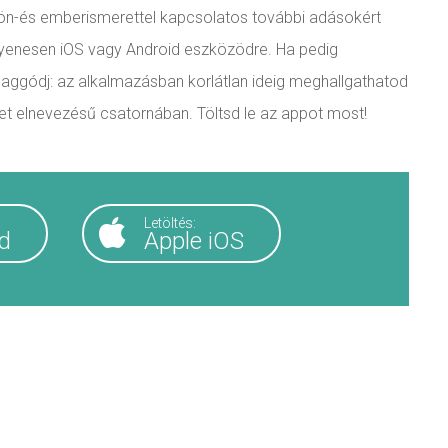
álj: ön-és emberismerettel kapcsolatos további adásokért
gyenesen iOS vagy Android eszközödre. Ha pedig
e aggódj: az alkalmazásban korlátlan ideig meghallgathatod
et elnevezésű csatornában. Töltsd le az appot most!
Letöltés:
d
Apple iOS