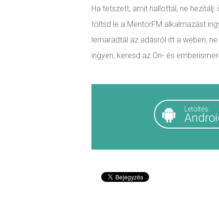
Ha tetszett, amit hallottál, ne hezit
töltsd le a MentorFM alkalmazást in
lemaradtál az adásról itt a weben, n
ingyen, keresd az Ön- és emberismer
Letöltés:
Androi