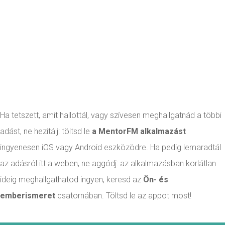
Ha tetszett, amit hallottál, vagy szívesen meghallgatnád a többi
adást, ne hezitálj: töltsd le
a MentorFM alkalmazást
ingyenesen iOS vagy Android eszközödre. Ha pedig lemaradtál
az adásról itt a weben, ne aggódj: az alkalmazásban korlátlan
ideig meghallgathatod ingyen, keresd az
Ön- és
emberismeret
csatornában. Töltsd le az appot most!