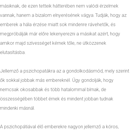
másiknak, de ezen tetteik hátterében nem valódi érzelmek
vannak, hanem a bizalom elnyerésének vágya. Tudják, hogy az
emberek a hála érzése miatt sok mindenre rávehetők, és
megpróbálják már előre lekenyerezni a másikat azért, hogy
amikor majd szívességet kérnek tőle, ne ütközzenek
elutasításba.
Jellemző a pszichopatákra az a gondolkodásmód, mely szerint
ők sokkal jobbak más embereknél. Úgy gondolják, hogy
nemcsak okosabbak és több hatalommal bírnak, de
összességében többet érnek és mindent jobban tudnak
mindenki másnál.
A pszichopátiával élő emberekre nagyon jellemző a kóros,