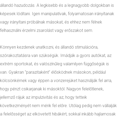
állandó hazudozás. A legkisebb és a legnagyobb dolgokban is
képesek lódítani. Igen manipulatívak, folyamatosan irányítanak
vagy irányítani próbálnak másokat, és ehhez nem félnek
felhasználni érzelmi zsarolást vagy erőszakot sem.
Könnyen kezdenek unatkozni, és állandó stimulációra,
szórakoztatásra van szükségük. Imádják a gyors autókat, az
extrém sportokat, és valószínűleg valamilyen függőségük is
van. Gyakran "parazitaként" élősködnek másokon, például
kölcsönkérnek vagy éppen a vonzerejüket használják fel arra,
hogy pénzt csikarjanak ki másoktól. Nagyon felelőtlenek,
jellemző rájuk az impulzivitás és az, hogy tetteik
következményét nem mérik fel előre. Utólag pedig nem vállalják
a felelősséget az elkövetett hibákért, sokkal inkább hajlamosak