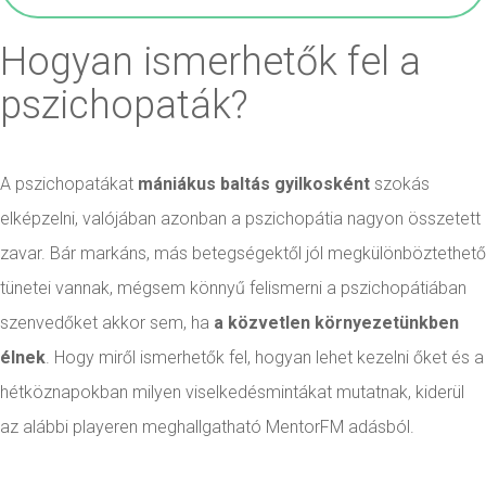
Hogyan ismerhetők fel a
pszichopaták?
A pszichopatákat
mániákus baltás gyilkosként
szokás
elképzelni, valójában azonban a pszichopátia nagyon összetett
zavar. Bár markáns, más betegségektől jól megkülönböztethető
tünetei vannak, mégsem könnyű felismerni a pszichopátiában
szenvedőket akkor sem, ha
a közvetlen környezetünkben
élnek
. Hogy miről ismerhetők fel, hogyan lehet kezelni őket és a
hétköznapokban milyen viselkedésmintákat mutatnak, kiderül
az alábbi playeren meghallgatható MentorFM adásból.