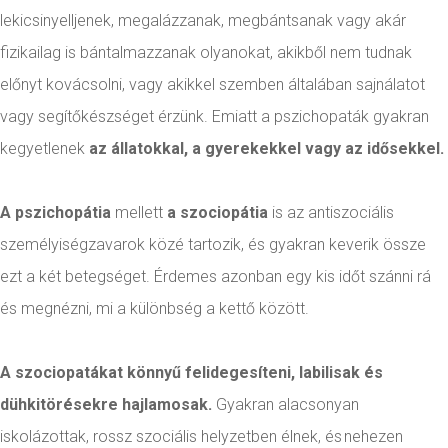
lekicsinyelljenek, megalázzanak, megbántsanak vagy akár
fizikailag is bántalmazzanak olyanokat, akikből nem tudnak
előnyt kovácsolni, vagy akikkel szemben általában sajnálatot
vagy segítőkészséget érzünk. Emiatt a pszichopaták gyakran
kegyetlenek
az állatokkal, a gyerekekkel vagy az idősekkel.
A pszichopátia
mellett
a szociopátia
is az antiszociális
személyiségzavarok közé tartozik, és gyakran keverik össze
ezt a két betegséget. Érdemes azonban egy kis időt szánni rá
és megnézni, mi a különbség a kettő között.
A szociopatákat könnyű felidegesíteni, labilisak és
dühkitörésekre hajlamosak.
Gyakran alacsonyan
iskolázottak, rossz szociális helyzetben élnek, és nehezen