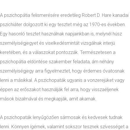
A pszichopátia felismerésére eredetileg Robert D. Hare kanadai
pszichiáter dolgozott ki egy tesztet még az 1970-es években.
Egy hasonló tesztet használnak napjainkban is, melynél húsz
személyiségjegyet és viselkedésmintát vizsgálnak interjú
keretében, és a válaszokat pontozzák. Természetesen a
pszichopátia eldöntése szakember feladata, ám néhány
személyiségjegy arra figyelmeztet, hogy érdemes óvatosnak
lenni a másikkal. A pszichopaták ugyanis a vonzerejüket vagy
éppen az erőszakot használják fel arra, hogy visszaéljenek
mások bizalmával és megkapják, amit akarnak.
A pszichopaták lenyűgözően sármosak és kedvesek tudnak
lenni. Könnyen ígérnek, valamint sokszor tesznek szívességet a