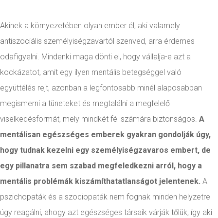
Akinek a környezetében olyan ember él, aki valamely
antiszociális személyiségzavartól szenved, arra érdemes
odafigyelni. Mindenki maga dönti el, hogy vállalja-e azt a
kockázatot, amit egy ilyen mentális betegséggel való
együttélés rejt, azonban a legfontosabb minél alaposabban
megismerni a tüneteket és megtalálni a megfelelő
viselkedésformát, mely mindkét fél számára biztonságos.
A
mentálisan egészséges emberek gyakran gondolják úgy,
hogy tudnak kezelni egy személyiségzavaros embert, de
egy pillanatra sem szabad megfeledkezni arról, hogy a
mentális problémák kiszámíthatatlanságot jelentenek.
A
pszichopaták és a szociopaták nem fognak minden helyzetre
úgy reagálni, ahogy azt egészséges társaik várják tőlük, így aki