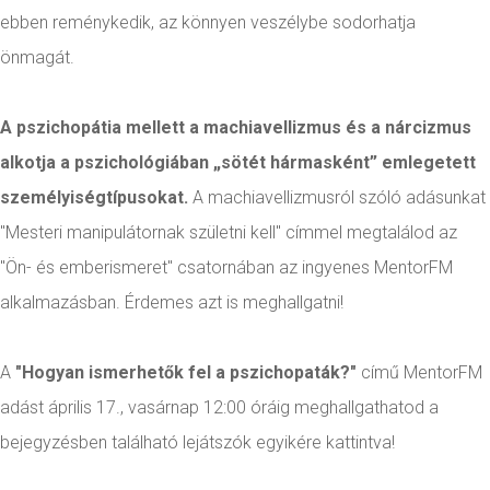
ebben reménykedik, az könnyen veszélybe sodorhatja
önmagát.
A pszichopátia mellett a
machiavellizmus
és
a nárcizmus
alkotja a pszichológiában „sötét hármasként” emlegetett
személyiségtípusokat.
A machiavellizmusról szóló adásunkat
"Mesteri manipulátornak születni kell" címmel megtalálod az
"Ön- és emberismeret" csatornában az ingyenes MentorFM
alkalmazásban. Érdemes azt is meghallgatni!
A
"Hogyan ismerhetők fel a pszichopaták?"
című MentorFM
adást április 17., vasárnap 12:00 óráig meghallgathatod a
bejegyzésben található lejátszók egyikére kattintva!