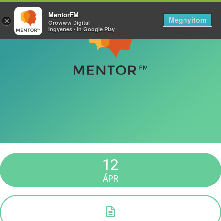
MentorFM
Megnyitom
×
Growww Digital
Ingyenes - In Google Play
12
ÁPR