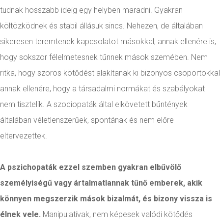
tudnak hosszabb ideig egy helyben maradni. Gyakran
költözködnek és stabil állásuk sincs. Nehezen, de általában
sikeresen teremtenek kapcsolatot másokkal, annak ellenére is,
hogy sokszor félelmetesnek tűnnek mások szemében. Nem
ritka, hogy szoros kötődést alakítanak ki bizonyos csoportokkal
annak ellenére, hogy a társadalmi normákat és szabályokat
nem tisztelik. A szociopaták által elkövetett bűntények
általában véletlenszerűek, spontának és nem előre
eltervezettek.
A pszichopaták ezzel szemben gyakran elbűvölő
személyiségű vagy ártalmatlannak tűnő emberek, akik
könnyen megszerzik mások bizalmát, és bizony vissza is
élnek vele.
Manipulatívak, nem képesek valódi kötődés