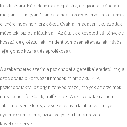
kialakítására. Képtelenek az empátiára, de gyorsan képesek
megtanulni, hogyan "utánozhatnak" bizonyos érzelmeket annak
ellenére, hogy nem érzik őket. Gyakran magasan iskolázottak,
műveltek, biztos állásuk van. Az általuk elkövetett bűntényekre
hosszú ideig készülnek, mindent pontosan elterveznek, hűvös
fejjel gondolkoznak és aprólékosak.
A szakemberek szerint a pszichopátia genetikai eredetű, míg a
szociopátia a környezeti hatások miatt alakul ki. A
pszichopatáknál az agy bizonyos részei, melyek az érzelmek
irányításáért felelősek, alulfejlettek. A szociopatáknál nem
található ilyen eltérés, a viselkedésük általában valamilyen
gyermekkori trauma, fizikai vagy lelki bántalmazás
következménye.