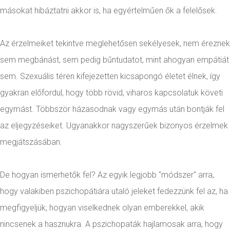
másokat hibáztatni akkor is, ha egyértelműen ők a felelősek.
Az érzelmeiket tekintve meglehetősen sekélyesek, nem éreznek
sem megbánást, sem pedig bűntudatot, mint ahogyan empátiát
sem. Szexuális téren kifejezetten kicsapongó életet élnek, így
gyakran előfordul, hogy több rövid, viharos kapcsolatuk követi
egymást. Többször házasodnak vagy egymás után bontják fel
az eljegyzéseiket. Ugyanakkor nagyszerűek bizonyos érzelmek
megjátszásában.
De hogyan ismerhetők fel? Az egyik legjobb "módszer" arra,
hogy valakiben pszichopátiára utaló jeleket fedezzünk fel az, ha
megfigyeljük, hogyan viselkednek olyan emberekkel, akik
nincsenek a hasznukra. A pszichopaták hajlamosak arra, hogy