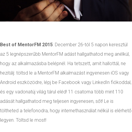
Best of MentorFM 2015
: December 26-tól 5 napon keresztül
az 5 legnépszerűbb MentorFM adást hallgathatod meg anélkül,
hogy az alkalmazásba belépnél. Ha tetszett, amit hallottál, ne
hezitálj: töltsd le a MentorFM alkalmazást ingyenesen iOS vagy
Android eszközödre, lépj be Facebook vagy LinkedIn fiókoddal,
és egy vadonatúj világ tárul eléd! 11 csatorna több mint 110
adását hallgathatod meg teljesen ingyenesen, sőt! Le is
töltheted a telefonodra, hogy internethasználat nélkül is elérhető
legyen. Töltsd le most!