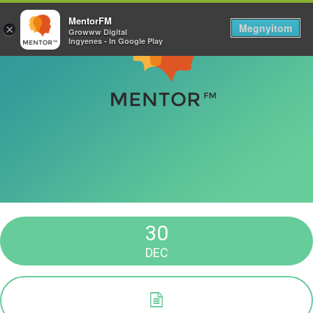
MentorFM
Megnyitom
×
Growww Digital
Ingyenes - In Google Play
30
DEC