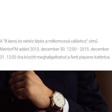
A “8 lassú és nehéz lépés a milliomossá váláshoz” című
MentorFM adást 2015. december 30. 12:00 - 2015. december
31. 12:00 óra között meghallgathatod a fenti playerre kattintva.