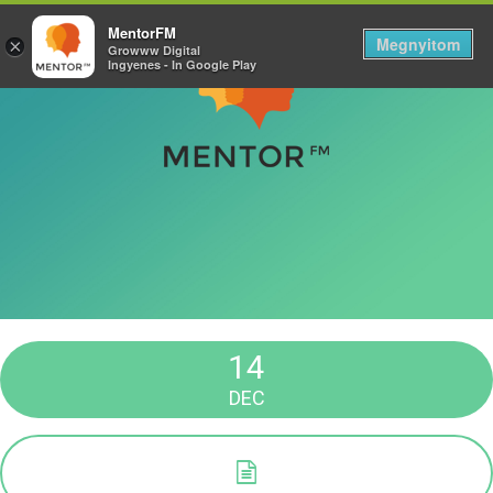
MentorFM
Megnyitom
×
Growww Digital
Ingyenes - In Google Play
14
DEC