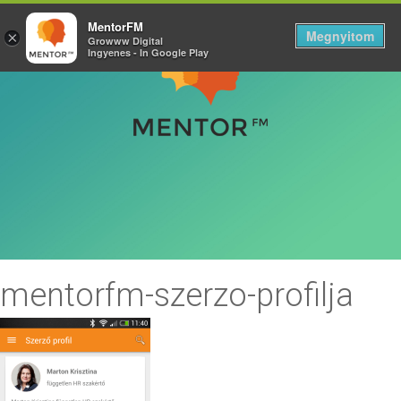
MentorFM
Megnyitom
×
Growww Digital
Ingyenes - In Google Play
mentorfm-szerzo-profilja